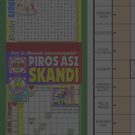
SZINTÉN
NEM
IZGATOTT
KISAFA
TÁJSZÓVAL
ALIGHA!
L
AMERIKAI
HORDOZÓ-
RAKÉTA
FÉLIG
MÖGÉ!
KÁRÁRA
VAN