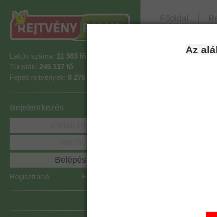
Főoldal
Re
Az alá
Skandi
Lakók száma:
11 363 fő
Túristák:
245 137 fő
Fejtett rejtvények:
8 276 892
A teljes
Szintidő
Bejelentkezés
Idő bón
Lefejelle
Regisztráció
Elfelejtett jelszó
Figyel
fejthet