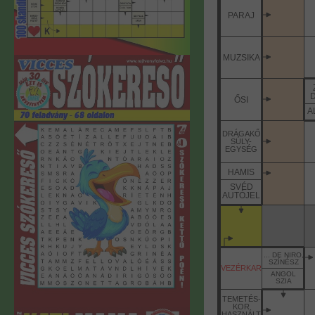
PARAJ
MUZSIKA
ŐSI
A
DRÁGAKŐ
SÚLY-
EGYSÉG
HAMIS
SVÉD
AUTÓJEL
... DE NIRO,
SZÍNÉSZ
VEZÉRKAR
ANGOL
SZIA
TEMETÉS-
KOR
HASZNÁLT