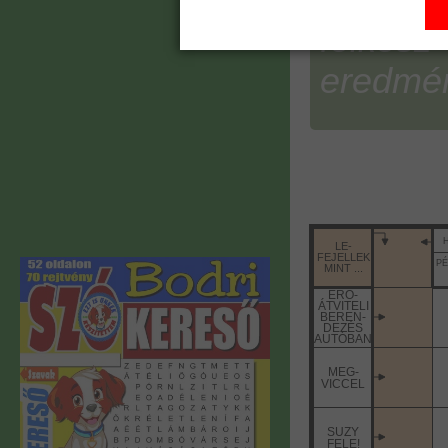
félkész
eredmén
LE-
FEJELLEK
PÉ
MINT ...
ERŐ-
ÁTVITELI
BEREN-
DEZÉS
AUTÓBAN
MEG-
VICCEL
SUZY
FELE!