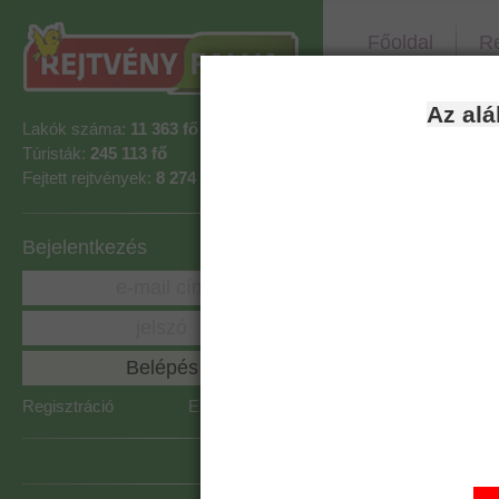
Főoldal
Re
Az alá
Sudoku
Lakók száma:
11 363 fő
Túristák:
245 113 fő
Fejtett rejtvények:
8 274 938
A teljes
Szintidő
Bejelentkezés
Idő bón
Figyel
Regisztráció
Elfelejtett jelszó
fejthet
félkész