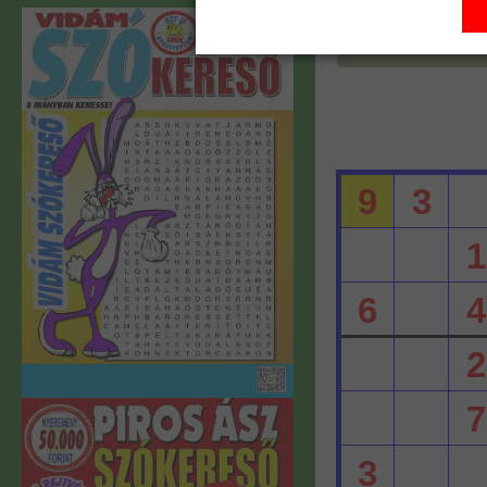
eredmén
9
3
1
6
4
2
7
3