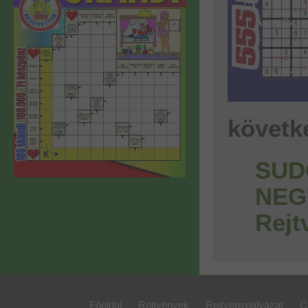
követk
SUD
NEG
Rejt
Főoldal
Rejtvények
Rejtvénypályázat
C