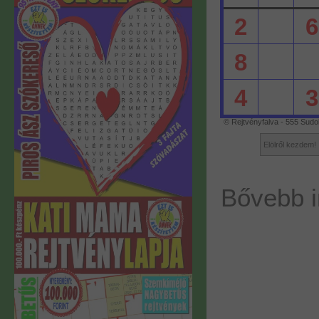
2
6
8
4
3
© Rejtvényfalva - 555 Sud
Elölről kezdem!
Bővebb i